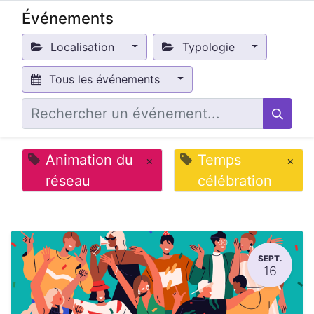
Événements
Localisation
Typologie
Tous les événements
Animation du
Temps
×
×
réseau
célébration
SEPT.
16