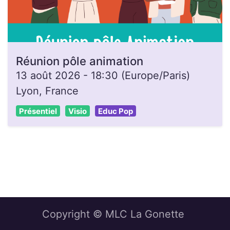
Réunion pôle animation
13 août 2026
-
18:30
(
Europe/Paris
)
Lyon
,
France
Présentiel
Visio
Educ Pop
Copyright © MLC La Gonette