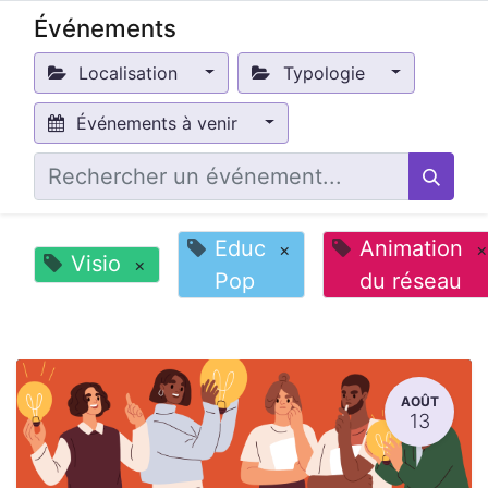
Événements
Localisation
Typologie
Événements à venir
Educ
Animation
×
×
Visio
×
Pop
du réseau
AOÛT
13