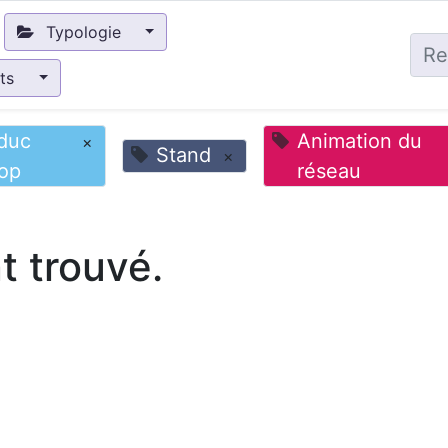
Typologie
nts
duc
Animation du
×
Stand
×
op
réseau
 trouvé.