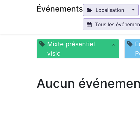
Événements
Localisation
Tous les événeme
Mixte présentiel
E
×
visio
P
Aucun événement