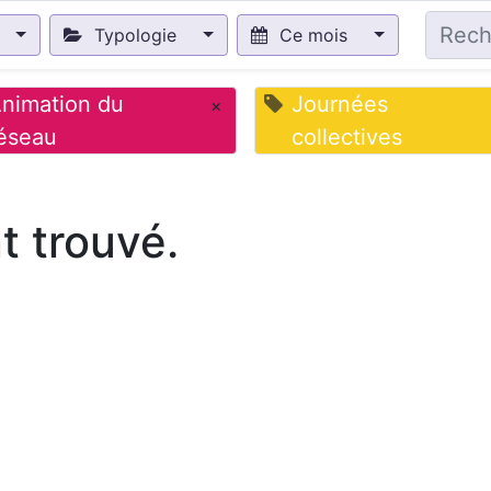
Typologie
Ce mois
nimation du
Journées
×
éseau
collectives
 trouvé.