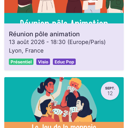
Réunion pôle animation
13 août 2026
-
18:30
(
Europe/Paris
)
Lyon
,
France
Présentiel
Visio
Educ Pop
SEPT.
12