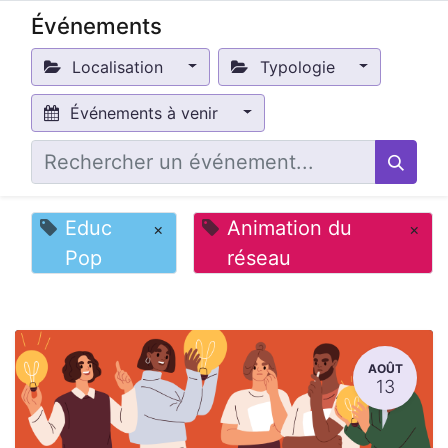
Événements
Localisation
Typologie
Événements à venir
Educ
Animation du
×
×
Pop
réseau
AOÛT
13