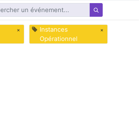
Instances
×
×
Opérationnel