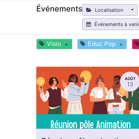
Événements
Localisation
Événements à ven
Visio
Educ Pop
×
×
AOÛT
13