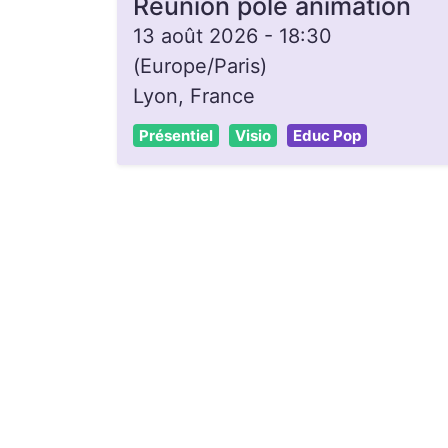
Réunion pôle animation
13 août 2026
-
18:30
(
Europe/Paris
)
Lyon
,
France
Présentiel
Visio
Educ Pop