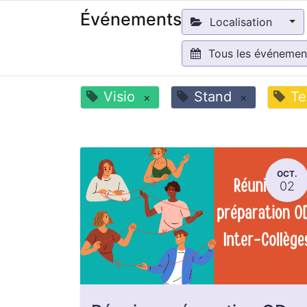
Événements
Localisation
Tous les événeme
Visio
Stand
Te
×
×
OCT.
02