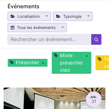
Événements
Localisation
Typologie
Tous les événements
Mixte
×
T
Présentiel
présentiel
×
cé
visio
JUIL.
31