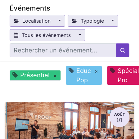
Événements
Localisation
Typologie
Tous les événements
Educ
Spécial
×
Présentiel
×
Pop
Pro
AOÛT
01