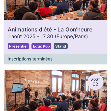
Animations d'été - La Gon'heure
1 août 2025
-
17:30
(
Europe/Paris
)
Présentiel
Educ Pop
Stand
Inscriptions terminées
AOÛT
02