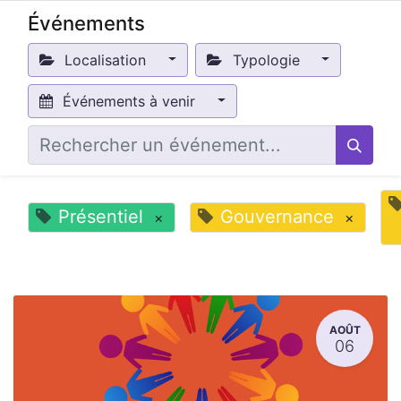
Événements
Localisation
Typologie
Événements à venir
Présentiel
Gouvernance
×
×
AOÛT
06