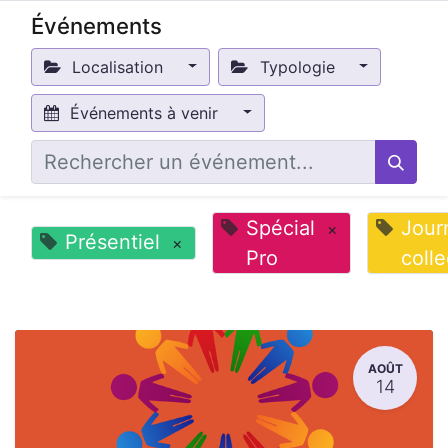
Événements
Localisation
Typologie
Événements à venir
Spécial
Jour
×
Présentiel
×
Pro
colle
AOÛT
14