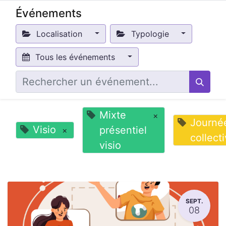
Événements
Localisation
Typologie
Tous les événements
Mixte
×
Journé
Visio
présentiel
×
collect
visio
SEPT.
08