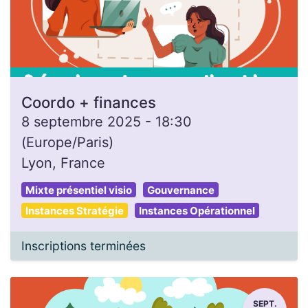
Coordo + finances
8 septembre 2025
-
18:30
(
Europe/Paris
)
Lyon
,
France
Mixte présentiel visio
Gouvernance
Instances Stratégie
Instances Opérationnel
Inscriptions terminées
SEPT.