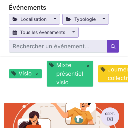
Événements
Localisation
Typologie
Tous les événements
Mixte
×
Journé
Visio
présentiel
×
collect
visio
SEPT.
08