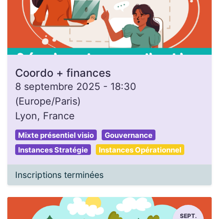
Coordo + finances
8 septembre 2025
-
18:30
(
Europe/Paris
)
Lyon
,
France
Mixte présentiel visio
Gouvernance
Instances Stratégie
Instances Opérationnel
Inscriptions terminées
SEPT.