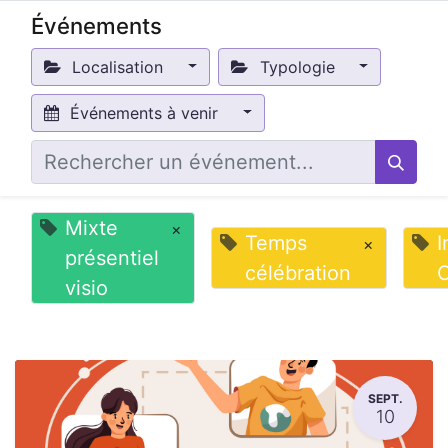
Événements
Localisation
Typologie
Événements à venir
Mixte
×
Temps
I
×
présentiel
célébration
O
visio
SEPT.
10