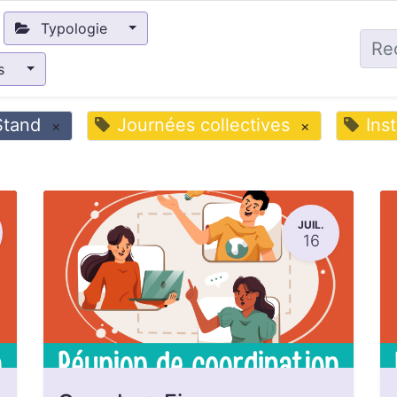
Typologie
és
Stand
Journées collectives
Ins
×
×
JUIL.
16