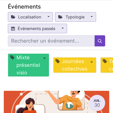
Événements
Localisation
Typologie
Événements passés
Mixte
×
Journées
T
×
présentiel
collectives
c
visio
JUIL.
30