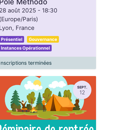
Pôle Méthodo
28 août 2025
-
18:30
(
Europe/Paris
)
Lyon
,
France
Présentiel
Gouvernance
Instances Opérationnel
Inscriptions terminées
SEPT.
12