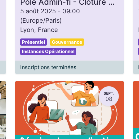
Pôle Admin-fi - Clôture de caisse
5 août 2025
-
09:00
(
Europe/Paris
)
Lyon
,
France
Présentiel
Gouvernance
Instances Opérationnel
Inscriptions terminées
SEPT.
08