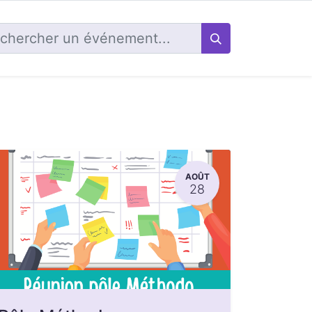
AOÛT
28