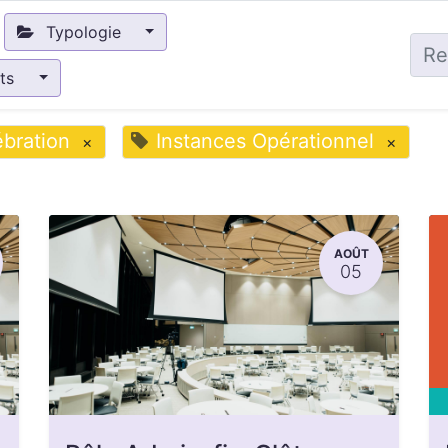
Typologie
nts
bration
Instances Opérationnel
×
×
AOÛT
05