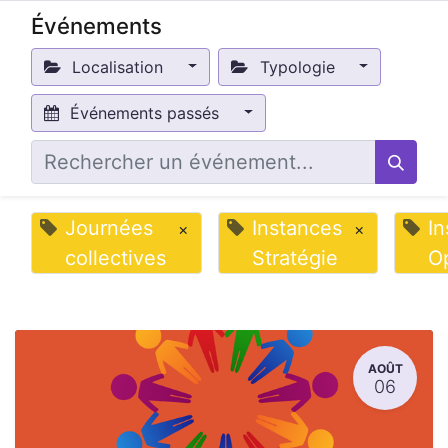
Événements
Localisation
Typologie
Événements passés
Journées
Instances
In
×
×
collectives
Stratégie
O
AOÛT
06