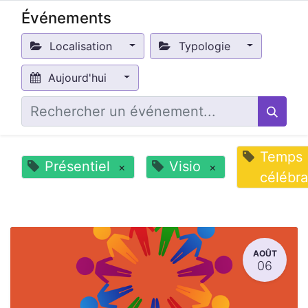
Événements
Localisation
Typologie
Aujourd'hui
Temps
Présentiel
Visio
×
×
célébra
AOÛT
06