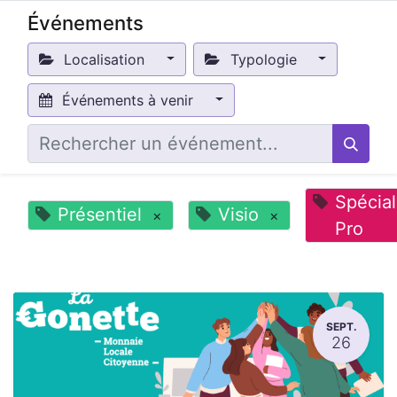
Événements
Localisation
Typologie
Événements à venir
Spécial
Présentiel
Visio
×
×
Pro
SEPT.
26