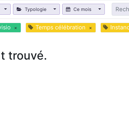
Typologie
Ce mois
visio
Temps célébration
Instan
×
×
 trouvé.