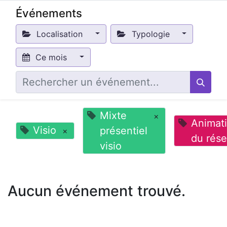
Événements
Localisation
Typologie
Ce mois
Mixte
×
Animat
Visio
présentiel
×
du rés
visio
Aucun événement trouvé.