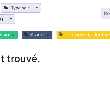
Typologie
nts
visio
Stand
Journées collectiv
×
×
 trouvé.