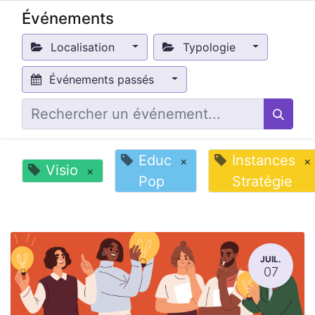
Événements
Localisation
Typologie
Événements passés
Educ
Instances
×
×
Visio
×
Pop
Stratégie
JUIL.
07