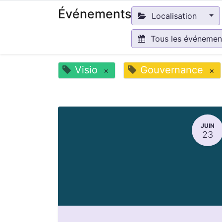
Événements
Localisation
Tous les événeme
Visio
Gouvernance
×
×
JUIN
23