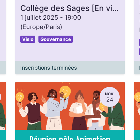
Collège des Sages [En visio]- La Gonette
1 juillet 2025
-
19:00
(
Europe/Paris
)
Visio
Gouvernance
Inscriptions terminées
NOV.
24