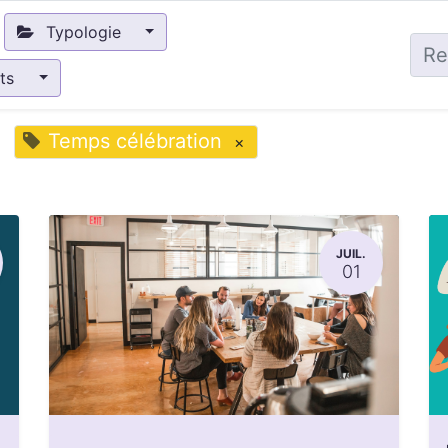
Typologie
nts
Temps célébration
×
JUIL.
01