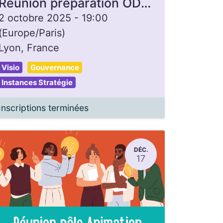
Réunion préparation ODJ inter-collèges
2 octobre 2025
-
19:00
(
Europe/Paris
)
Lyon
,
France
Visio
Gouvernance
Instances Stratégie
Inscriptions terminées
DÉC.
17