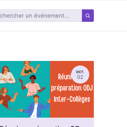
OCT.
02