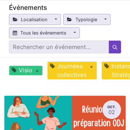
Événements
Localisation
Typologie
Tous les événements
Journées
Instan
×
Visio
×
collectives
Straté
OCT.
02