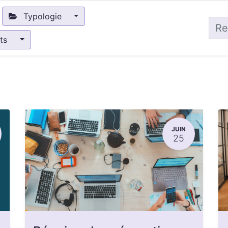
Typologie
nts
JUIN
25