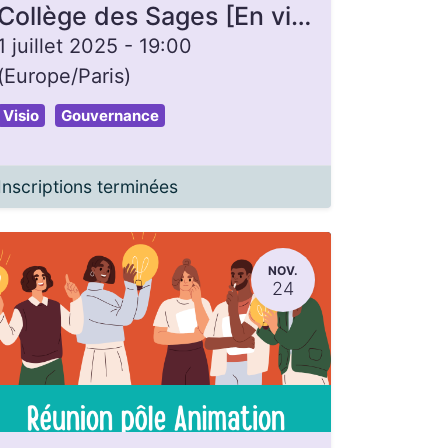
Collège des Sages [En visio]- La Gonette
1 juillet 2025
-
19:00
(
Europe/Paris
)
Visio
Gouvernance
Inscriptions terminées
NOV.
24