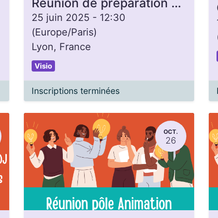
Réunion de préparation séminaire de rentrée
25 juin 2025
-
12:30
(
Europe/Paris
)
Lyon
,
France
Visio
Inscriptions terminées
OCT.
26