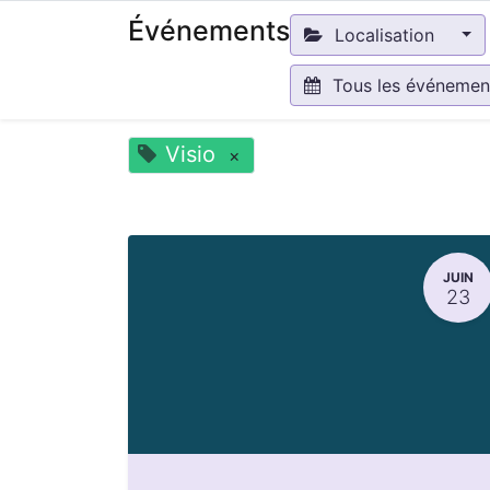
Événements
Localisation
Tous les événeme
Visio
×
JUIN
23