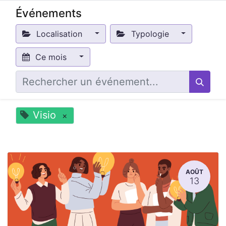
Événements
Localisation
Typologie
Ce mois
Visio
×
AOÛT
13