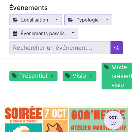
Événements
Localisation
Typologie
Événements passés
Mixte
Présentiel
Visio
présent
×
×
visio
OCT.
07