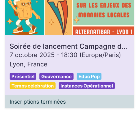
Soirée de lancement Campagne de dons - Gon'Heure
7 octobre 2025
-
18:30
(
Europe/Paris
)
Lyon
,
France
Présentiel
Gouvernance
Educ Pop
Temps célébration
Instances Opérationnel
Inscriptions terminées