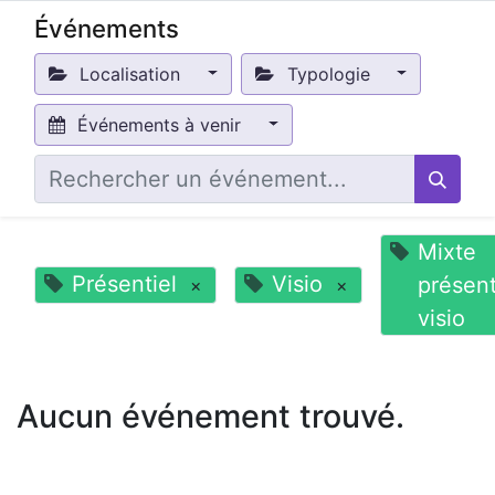
Événements
Localisation
Typologie
Événements à venir
Mixte
Présentiel
Visio
présent
×
×
visio
Aucun événement trouvé.