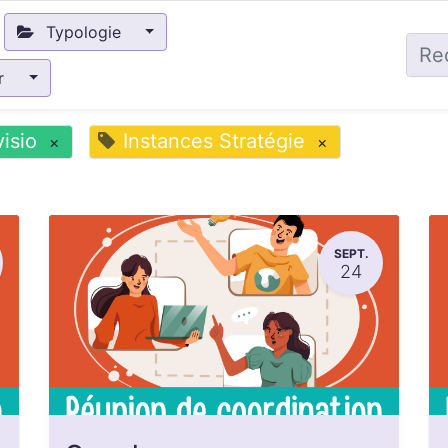
Typologie
ir
visio
Instances Stratégie
×
×
SEPT.
24