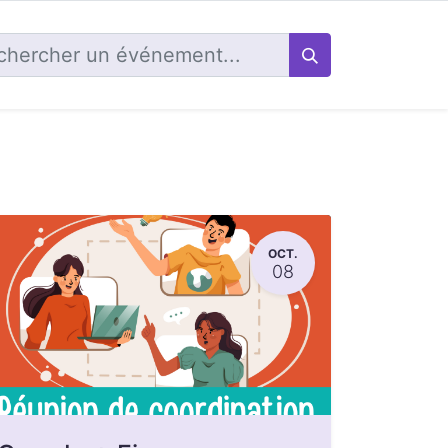
OCT.
08