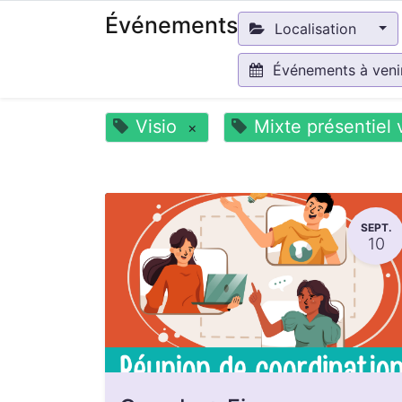
Événements
Localisation
Événements à ven
Visio
Mixte présentiel 
×
SEPT.
10