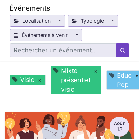
Événements
Localisation
Typologie
Événements à venir
Mixte
×
Educ
×
Visio
présentiel
×
Pop
visio
AOÛT
13