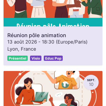
Réunion pôle animation
13 août 2026
-
18:30
(
Europe/Paris
)
Lyon
,
France
Présentiel
Visio
Educ Pop
SEPT.
10