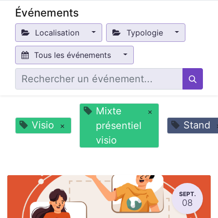
Événements
Localisation
Typologie
Tous les événements
Mixte
×
Visio
Stand
présentiel
×
visio
SEPT.
08