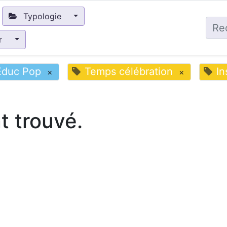
Typologie
ir
Educ Pop
Temps célébration
In
×
×
 trouvé.