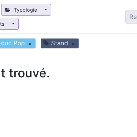
Typologie
nts
Educ Pop
Stand
×
×
 trouvé.