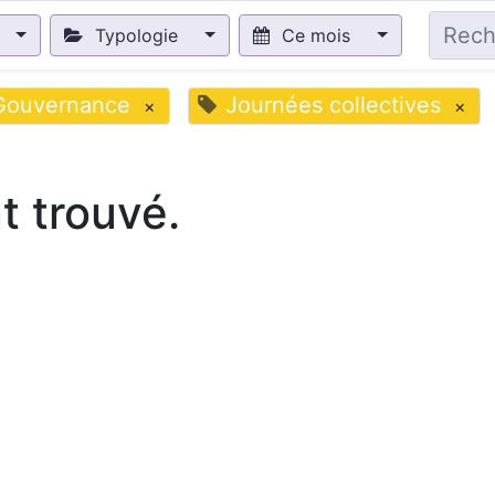
Typologie
Ce mois
Gouvernance
Journées collectives
×
×
 trouvé.