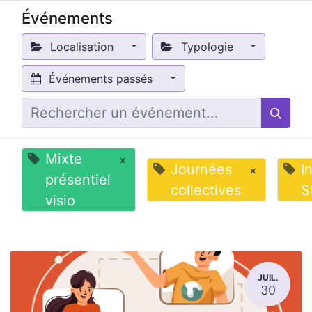
Événements
Localisation
Typologie
Événements passés
Mixte
×
Journées
I
×
présentiel
collectives
S
visio
JUIL.
30