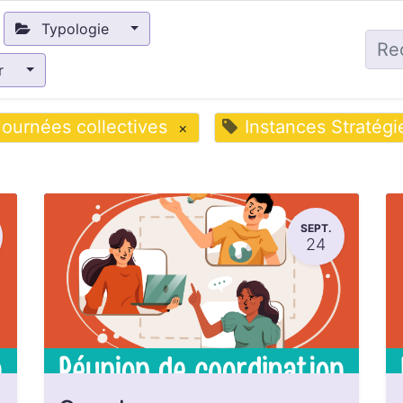
Typologie
ir
Journées collectives
Instances Stratégi
×
SEPT.
24