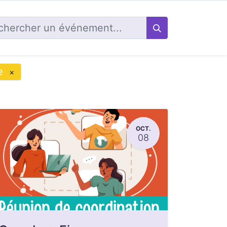
e
×
OCT.
08