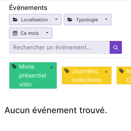
Événements
Localisation
Typologie
Ce mois
Mixte
×
Journées
I
×
présentiel
collectives
O
visio
Aucun événement trouvé.