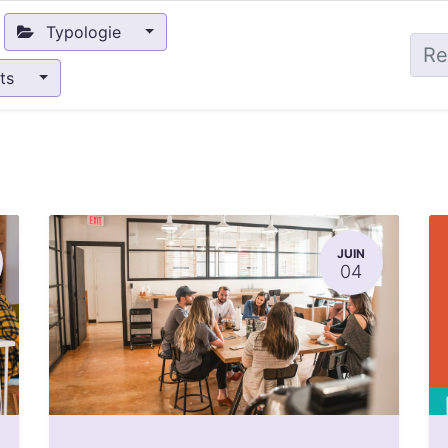
Typologie
nts
JUIN
04