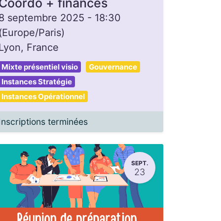
Coordo + finances
8 septembre 2025
-
18:30
(
Europe/Paris
)
Lyon
,
France
Mixte présentiel visio
Gouvernance
Instances Stratégie
Instances Opérationnel
Inscriptions terminées
SEPT.
23