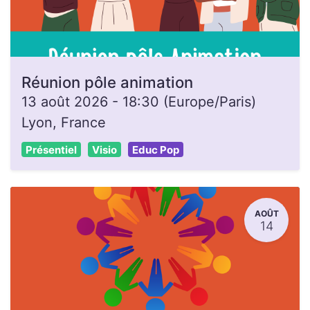
Réunion pôle animation
13 août 2026
-
18:30
(
Europe/Paris
)
Lyon
,
France
Présentiel
Visio
Educ Pop
AOÛT
14