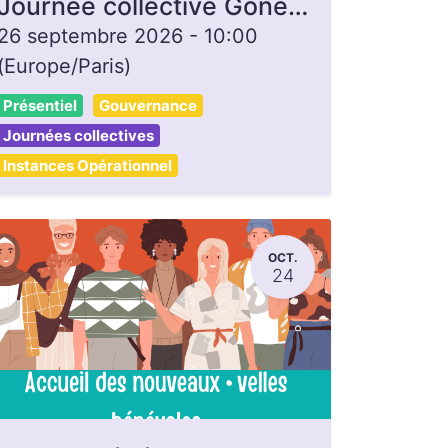
Journée collective Gonette, ouverte à toutes et tous
26 septembre 2026
-
10:00
(
Europe/Paris
)
Présentiel
Gouvernance
Journées collectives
Instances Opérationnel
OCT.
24