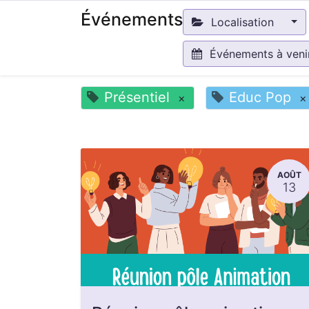
Événements
Localisation
Événements à ven
Présentiel
Educ Pop
×
×
AOÛT
13