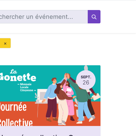
×
SEPT.
26