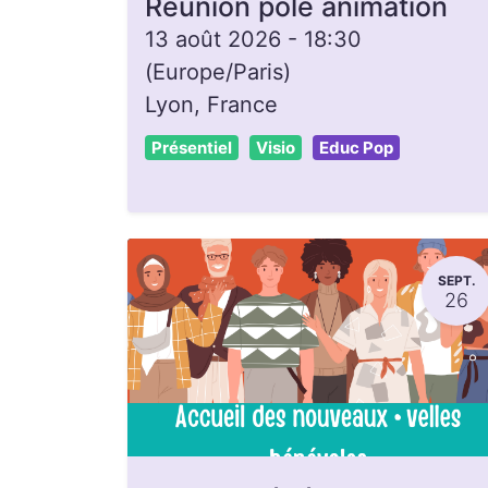
Réunion pôle animation
13 août 2026
-
18:30
(
Europe/Paris
)
Lyon
,
France
Présentiel
Visio
Educ Pop
SEPT.
26