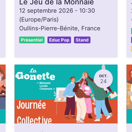
Le Jeu de la Monnaie
12 septembre 2026
-
10:30
(
Europe/Paris
)
Oullins-Pierre-Bénite
,
France
Présentiel
Educ Pop
Stand
OCT.
24