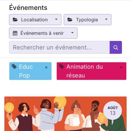
Événements
Localisation
Typologie
Événements à venir
Educ
Animation du
×
×
Pop
réseau
AOÛT
13