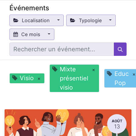
Événements
Localisation
Typologie
Ce mois
Mixte
×
Educ
×
Visio
présentiel
×
Pop
visio
AOÛT
13