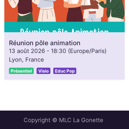
Réunion pôle animation
13 août 2026
-
18:30
(
Europe/Paris
)
Lyon
,
France
Présentiel
Visio
Educ Pop
Copyright © MLC La Gonette