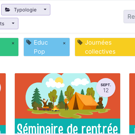
Typologie
nts
Educ
Journées
×
×
Pop
collectives
SEPT.
12