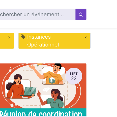
Instances
×
×
Opérationnel
SEPT.
22