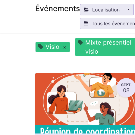
Événements
Localisation
Tous les événeme
Mixte présentiel
Visio
×
visio
SEPT.
08