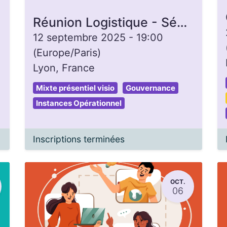
Réunion Logistique - Séminaire de rentrée
12 septembre 2025
-
19:00
(
Europe/Paris
)
Lyon
,
France
Mixte présentiel visio
Gouvernance
Instances Opérationnel
Inscriptions terminées
OCT.
06