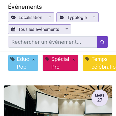
Événements
Localisation
Typologie
Tous les événements
Educ
Spécial
Temps
×
×
Pop
Pro
célébrati
MARS
27