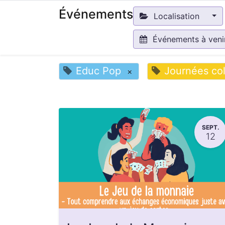
Événements
Localisation
Événements à ven
Educ Pop
Journées col
×
SEPT.
12