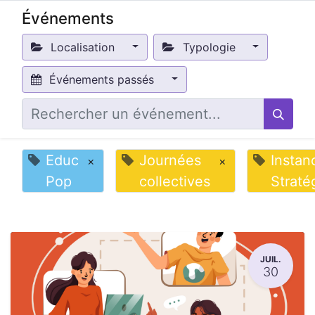
Événements
Localisation
Typologie
Événements passés
Educ
Journées
Instan
×
×
Pop
collectives
Straté
JUIL.
30