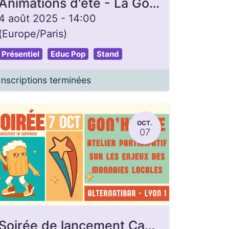
Animations d'été - La Gon'heure
4 août 2025
-
14:00
(
Europe/Paris
)
Présentiel
Educ Pop
Stand
Inscriptions terminées
OCT.
07
Soirée de lancement Campagne de dons - Gon'Heure