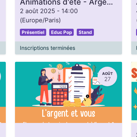
Animations d'été - Argent, Briques & Carbone
2 août 2025
-
14:00
(
Europe/Paris
)
Présentiel
Educ Pop
Stand
Inscriptions terminées
AOÛT
27