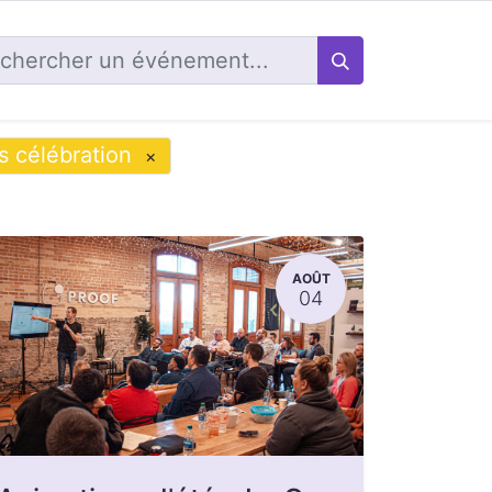
 célébration
×
AOÛT
04