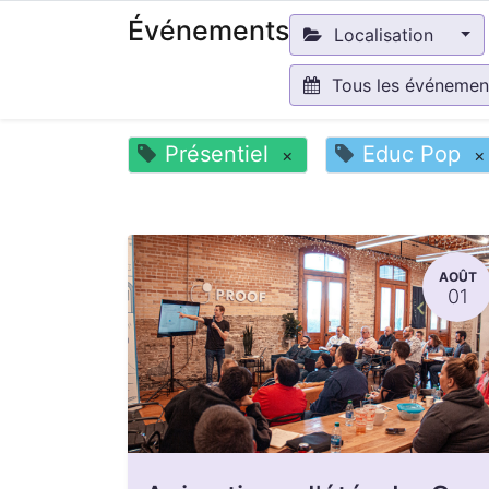
Événements
Localisation
Tous les événeme
Présentiel
Educ Pop
×
×
AOÛT
01