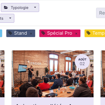
Typologie
nts
Stand
Spécial Pro
Temps
×
×
AOÛT
02