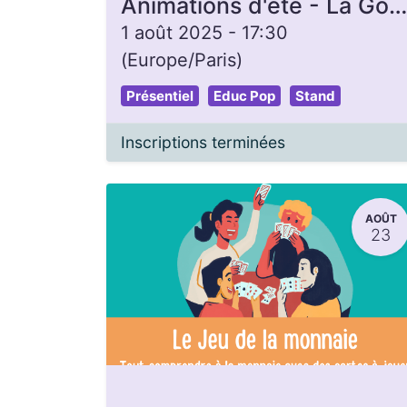
Animations d'été - La Gon'heure
1 août 2025
-
17:30
(
Europe/Paris
)
Présentiel
Educ Pop
Stand
Inscriptions terminées
AOÛT
23